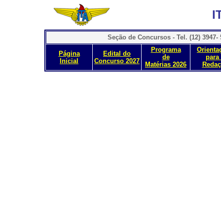
I
Seção de Concursos - Tel. (12) 3947- 5
Programa
Orienta
Página
Edital do
de
para
Inicial
Concurso 2027
Matérias 2026
Redaç